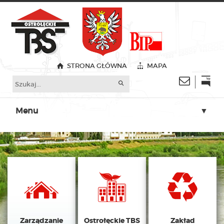
STRONA GŁÓWNA
MAPA
Menu
▼
▼
▼
▼
▼
▼
Zarządzanie
Ostrołęckie TBS
Zakład