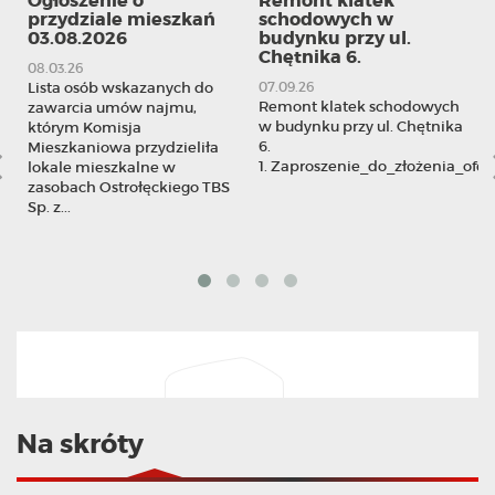
Ogłoszenie o
Remont klatek
przydziale mieszkań
schodowych w
03.08.2026
budynku przy ul.
Chętnika 6.
08.03.26
Lista osób wskazanych do
07.09.26
Remont klatek schodowych
zawarcia umów najmu,
w budynku przy ul. Chętnika
którym Komisja
6.
Mieszkaniowa przydzieliła
1. Zaproszenie_do_złożenia_ofert
lokale mieszkalne w
zasobach Ostrołęckiego TBS
Sp. z...
Na skróty