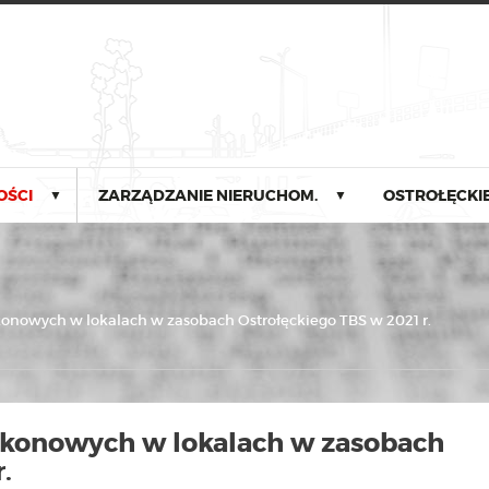
OŚCI
ZARZĄDZANIE NIERUCHOM.
OSTROŁĘCKIE
▼
▼
onowych w lokalach w zasobach Ostrołęckiego TBS w 2021 r.
lkonowych w lokalach w zasobach
.