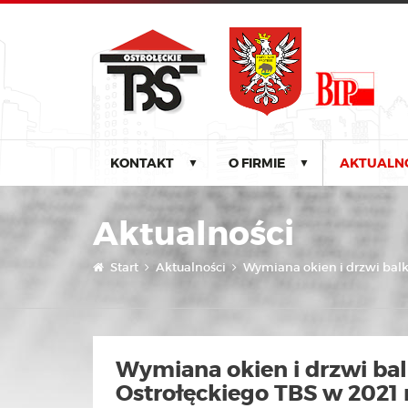
KONTAKT
O FIRMIE
AKTUALN
▼
▼
Aktualności
Start
Aktualności
Wymiana okien i drzwi balk
Wymiana okien i drzwi ba
Ostrołęckiego TBS w 2021 r