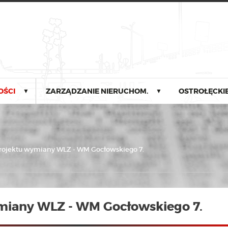
OŚCI
ZARZĄDZANIE NIERUCHOM.
OSTROŁĘCKIE
▼
▼
ojektu wymiany WLZ - WM Gocłowskiego 7.
miany WLZ - WM Gocłowskiego 7.