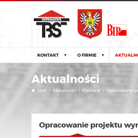
KONTAKT
O FIRMIE
AKTUALN
▼
▼
Aktualności
Start
Aktualności
Przetargi
Opracowanie pr
Opracowanie projektu wy